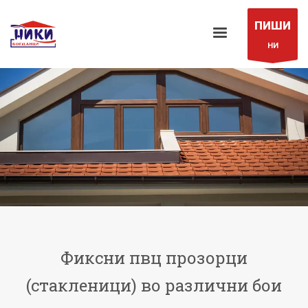
ПИШИ
НИ
Фиксни пвц прозорци
(стакленици) во различни бои