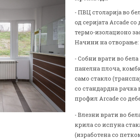
- ПВЦ столарија во б
од серијата Arcade со
термо-изолационо за
Начини на отворање: 
- Собни врати во бела
панелна плоча, комби
само стакло (транспа
со стандардна рачка 
профил Arcade со дебе
- Влезни врати во бел
крила со испуна стакл
(изработенa со петко