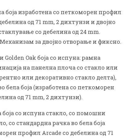
ела боја изработена со петкоморен профил
 дебелина од 71 mm, 2 дихтунзи и двојно
стаклување со дебелина од 24 mm.
Механизам за двојно отворање и фиксно.
 и Golden Oak боја со испуна: рамна
нација на панелна плоча со стакло или
рентно или декоративно стакло делта),
во бела боја (изработена со петкоморен
лина од 71 mm, 2 дихтунзи).
а боја со испуна стакло, со помошни
о, со стандарднa рачкa во бела боја
морен профил Arcade со дебелина од 71