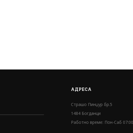
АДРЕСА
Страшо Пинџур бр.5
1484 Богданци
Работно време: Пон-Саб 07:00