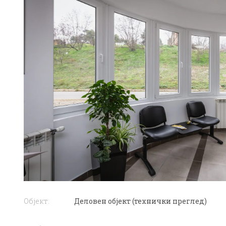
Објект:
Деловен објект (технички преглед)