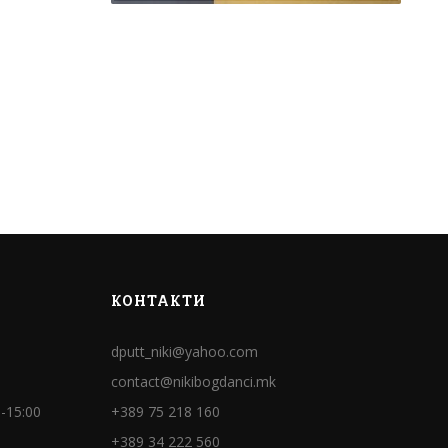
КОНТАКТИ
dputt_niki@yahoo.com
contact@nikibogdanci.mk
-15:00
+389 75 218 160
+389 34 222 560