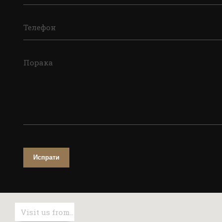
Телефон
Порака
Испрати