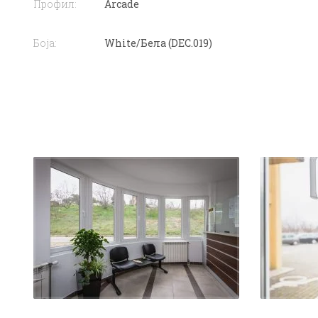
Профил:
Arcade
Боја:
White/Бела (DEC.019)