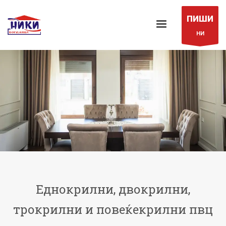
ПИШИ
НИ
Еднокрилни, двокрилни,
трокрилни и повеќекрилни пвц