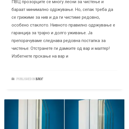
ПВЦ прозорците се многу лесни за чистење и
бараат минимално одржување. Но, сепак треба да
се грижиме за нив и да ги чистиме редовно,
особено стаклото. Нивното правилно одржување е
гаранција за трајно и долго уживање. Ја
препорачуваме следнава редовна постапка за
чистење: Отстранете ги дамките од вар и малтер!
Избегнете прскање на вар и
PUBLISHED IN
БЛОГ