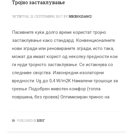
Тројно застаклување
ЧЕТВРТОК, 21 СЕПТЕМВРИ 2017
BY
NIKIBOGDANCI
Пасивните куќи долго време користат тројно
застаклување како стандард. Конвенционалните
нови згради или реновираните згради, исто така,
можат да имаат корист од неколку предности кои
ги нуди тројното застаклување. Се истакнува со
следниве својства: Извонредни изолаторни
вредности: Ug до 0,4 W/m2K Намалени трошоци за
греење Подобрен животен комфор (топла
површина, без провев) Оптимизиран принос на
PUBLISHED IN
БЛОГ