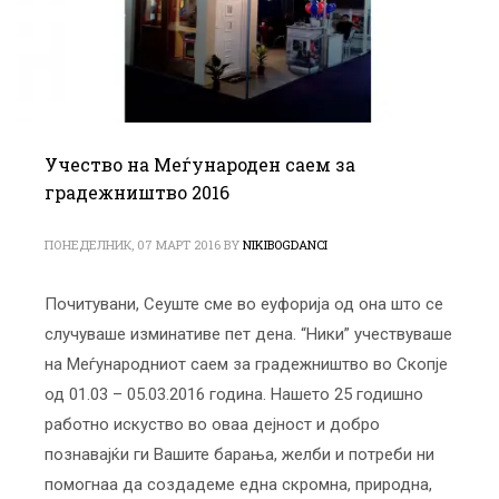
Учество на Меѓународен саем за
градежништво 2016
ПОНЕДЕЛНИК, 07 МАРТ 2016
BY
NIKIBOGDANCI
Почитувани, Сеуште сме во еуфорија од она што се
случуваше изминативе пет дена. “Ники” учествуваше
на Меѓународниот саем за градежништво во Скопје
од 01.03 – 05.03.2016 година. Нашето 25 годишно
работно искуство во оваа дејност и добро
познавајќи ги Вашите барања, желби и потреби ни
помогнаa да создадеме една скромна, природна,