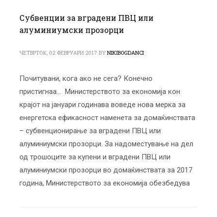
Субвенции за вградени ПВЦ или
алуминиумски прозорци
ЧЕТВРТОК, 02 ФЕВРУАРИ 2017
BY
NIKIBOGDANCI
Почитувани, кога ако не сега? Конечно
пристигнаа… Министерството за економија кон
крајот на јануари годинава воведе нова мерка за
енергетска ефикасност наменета за домаќинствата
– субвенционирање за вградени ПВЦ или
алуминиумски прозорци. За надоместување на дел
од трошоците за купени и вградени ПВЦ или
алуминиумски прозорци во домаќинствата за 2017
година, Министерството за економија обезбедува