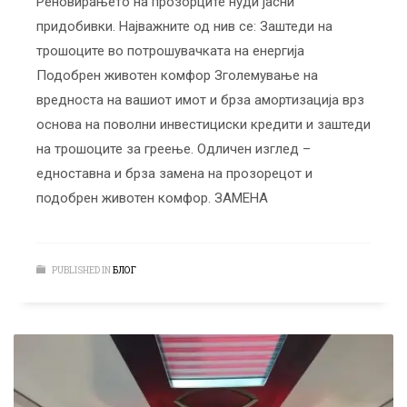
Реновирањето на прозорците нуди јасни
придобивки. Најважните од нив се: Заштеди на
трошоците во потрошувачката на енергија
Подобрен животен комфор Зголемување на
вредноста на вашиот имот и брза амортизација врз
основа на поволни инвестициски кредити и заштеди
на трошоците за греење. Одличен изглед –
едноставна и брза замена на прозорецот и
подобрен животен комфор. ЗАМЕНА
PUBLISHED IN
БЛОГ