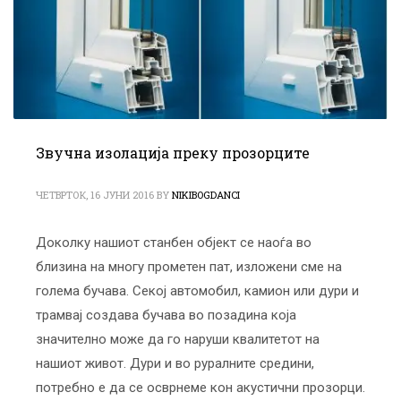
Звучна изолација преку прозорците
ЧЕТВРТОК, 16 ЈУНИ 2016
BY
NIKIBOGDANCI
Доколку нашиот станбен објект се наоѓа во
близина на многу прометен пат, изложени сме на
голема бучава. Секој автомобил, камион или дури и
трамвај создава бучава во позадина која
значително може да го наруши квалитетот на
нашиот живот. Дури и во руралните средини,
потребно е да се осврнеме кон акустични прозорци.