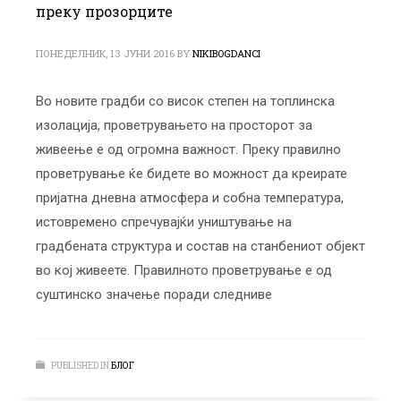
преку прозорците
ПОНЕДЕЛНИК, 13 ЈУНИ 2016
BY
NIKIBOGDANCI
Во новите градби со висок степен на топлинска
изолација, проветрувањето на просторот за
живеење е од огромна важност. Преку правилно
проветрување ќе бидете во можност да креирате
пријатна дневна атмосфера и собна температура,
истовремено спречувајќи уништување на
градбената структура и состав на станбениот објект
во кој живеете. Правилното проветрување е од
суштинско значење поради следниве
PUBLISHED IN
БЛОГ