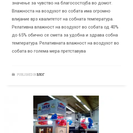
значење за чувство на благосостојба во домот.
Влажноста на воздухот во собата има огромно
влијание врз квалитетот на собната температура.
Релативна влажност на воздухот во собата од 40%
до 65% обично се смета за удобна и здрава собна
температура. Релативната влажност на воздухот во
собата во голема мера претставува
PUBLISHED IN
БЛОГ